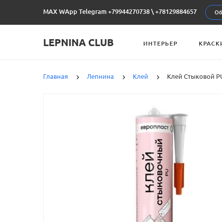
MAX WApp Telegram +79944270738
\
+78129884657
Об
LEPNINA CLUB
ИНТЕРЬЕР
КРАСК
Главная
Лепнина
Клей
Клей Стыковой PU 