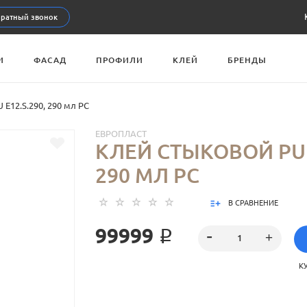
ратный звонок
И
ФАСАД
ПРОФИЛИ
КЛЕЙ
БРЕНДЫ
E12.S.290, 290 мл РС
ЕВРОПЛАСТ
КЛЕЙ СТЫКОВОЙ PU E
290 МЛ РС
В СРАВНЕНИЕ
99999 ₽
К