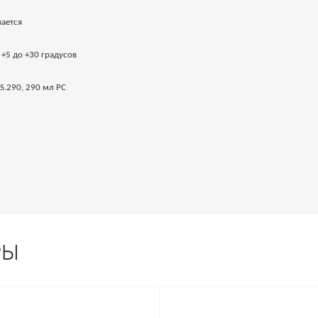
ается
 +5 до +30 градусов
S.290, 290 мл РС
РЫ