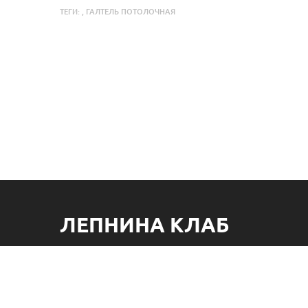
ТЕГИ:
,
ГАЛТЕЛЬ ПОТОЛОЧНАЯ
ЛЕПНИНА КЛАБ
Lepnina club - магазин современных материалов