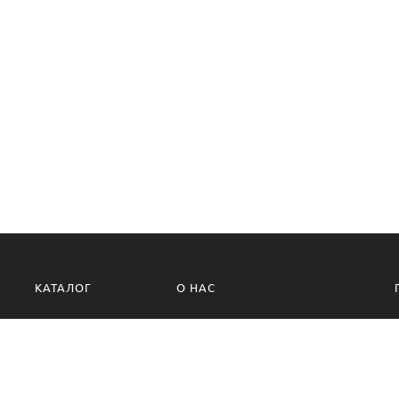
КАТАЛОГ
О НАС
О нас
Политика безопасности
Условия возврата