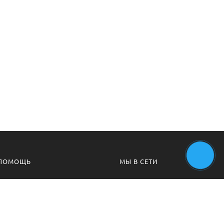
ПОМОЩЬ
МЫ В СЕТИ
MAX +79944270738
Вконтакте
Telegram +79944270738
WhatsApp +79944270738