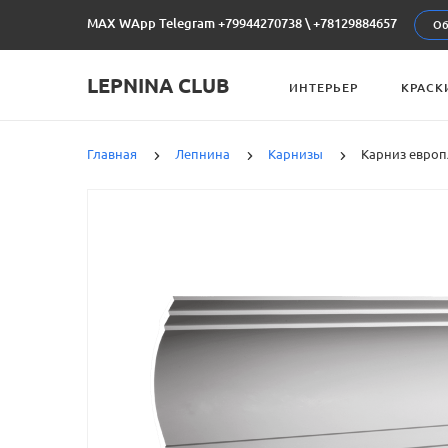
MAX WApp Telegram +79944270738
\
+78129884657
Об
LEPNINA CLUB
ИНТЕРЬЕР
КРАСК
Главная
Лепнина
Карнизы
Карниз европл