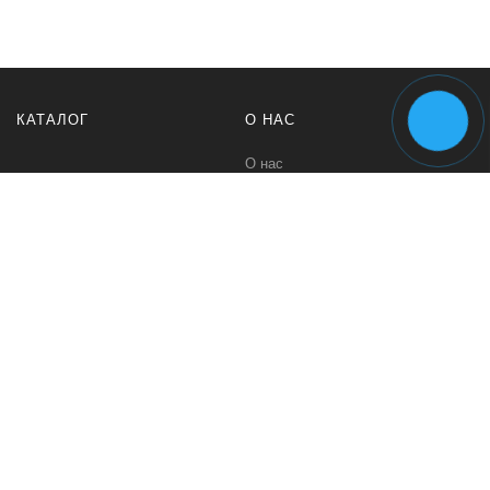
КАТАЛОГ
О НАС
О нас
Политика безопасности
Условия возврата
Контакты
ПОМОЩЬ
МЫ В СЕТИ
MAX +79944270738
Вконтакте
Telegram +79944270738
WhatsApp +79944270738