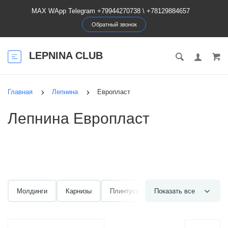
MAX WApp Telegram +79944270738
\
+78129884657
Обратный звонок
LEPNINA CLUB
Главная
Лепнина
Европласт
Лепнина Европласт
Молдинги
Карнизы
Плинтусы
Показать все
Под подсветку
П