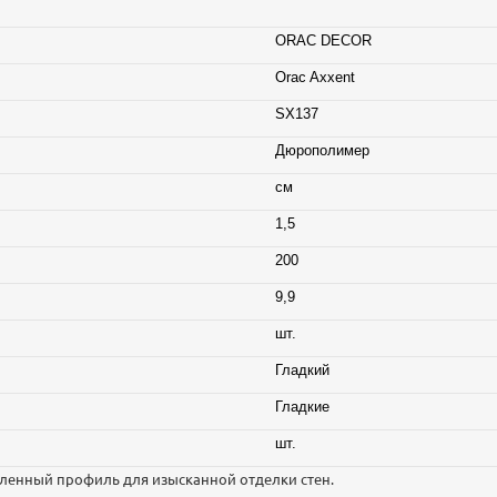
ORAC DECOR
Orac Axxent
SX137
Дюрополимер
см
1,5
200
9,9
шт.
Гладкий
Гладкие
шт.
ленный профиль для изысканной отделки стен.