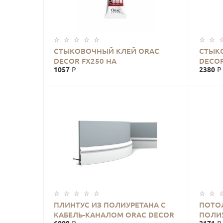
CТЫКОВОЧНЫЙ КЛЕЙ ORAC
СТЫК
DECOR FX250 НА
DECOR
1057 ₽
2380 ₽
ПОЛИУРЕТАНОВОЙ ОСНОВЕ 80
ПОЛИ
МЛ
МЛ
ПЛИНТУС ИЗ ПОЛИУРЕТАНА С
ПОТО
КАБЕЛЬ-КАНАЛОМ ORAC DECOR
ПОЛИУ