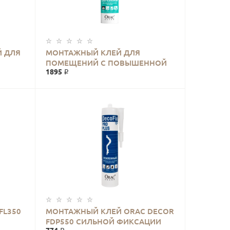
Й ДЛЯ
МОНТАЖНЫЙ КЛЕЙ ДЛЯ
ПОМЕЩЕНИЙ С ПОВЫШЕННОЙ
1895 ₽
ВЛАЖНОСТЬЮ DECOFIX POWER
FDP700 ORAC DECOR
FL350
МОНТАЖНЫЙ КЛЕЙ ORAC DECOR
FDP550 СИЛЬНОЙ ФИКСАЦИИ