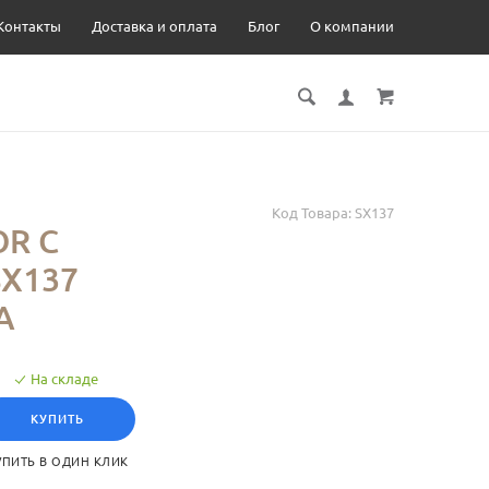
Контакты
Доставка и оплата
Блог
О компании
Код Товара:
SX137
R С
X137
А
На складе
КУПИТЬ
УПИТЬ В ОДИН КЛИК