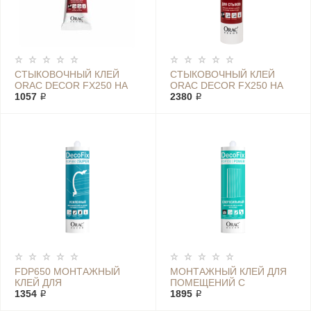
CТЫКОВОЧНЫЙ КЛЕЙ
СТЫКОВОЧНЫЙ КЛЕЙ
ORAC DECOR FX250 НА
ORAC DECOR FX250 НА
ПОЛИУРЕТАНОВОЙ
1057 ₽
ПОЛИУРЕТАНОВОЙ
2380 ₽
ОСНОВЕ 80 МЛ
ОСНОВЕ 310 МЛ
FDP650 МОНТАЖНЫЙ
МОНТАЖНЫЙ КЛЕЙ ДЛЯ
КЛЕЙ ДЛЯ
ПОМЕЩЕНИЙ С
ДЕКОРА/DECOFIX ORAC
1354 ₽
ПОВЫШЕННОЙ
1895 ₽
ВЛАЖНОСТЬЮ DECOFIX