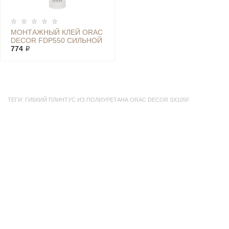
МОНТАЖНЫЙ КЛЕЙ ORAC
DECOR FDP550 СИЛЬНОЙ
ФИКСАЦИИ DECOFIX PRO
774 ₽
ТЕГИ:
ГИБКИЙ ПЛИНТУС ИЗ ПОЛИУРЕТАНА ORAC DECOR SX105F