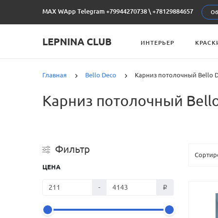
MAX WApp Telegram +79944270738
\
+78129884657
Об
LEPNINA CLUB
ИНТЕРЬЕР
КРАСК
Главная
Bello Deco
Карниз потолочный Bello 
Карниз потолочный Bell
Фильтр
ЦЕНА
-
₽