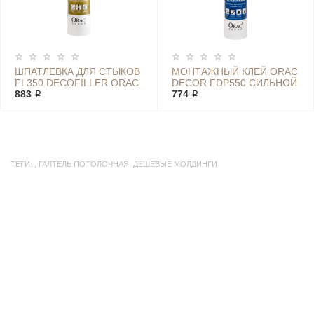
ШПАТЛЕВКА ДЛЯ СТЫКОВ
МОНТАЖНЫЙ КЛЕЙ ORAC
FL350 DECOFILLER ORAC
DECOR FDP550 СИЛЬНОЙ
883 ₽
ФИКСАЦИИ DECOFIX PRO
774 ₽
ТЕГИ:
,
ГАЛТЕЛЬ ПОТОЛОЧНАЯ
,
ДЕШЕВЫЕ МОЛДИНГИ