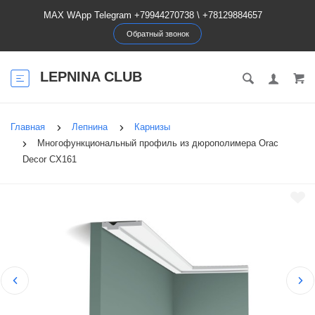
MAX WApp Telegram +79944270738
\
+78129884657
Обратный звонок
LEPNINA CLUB
Главная
Лепнина
Карнизы
Многофункциональный профиль из дюрополимера Orac
Decor CX161