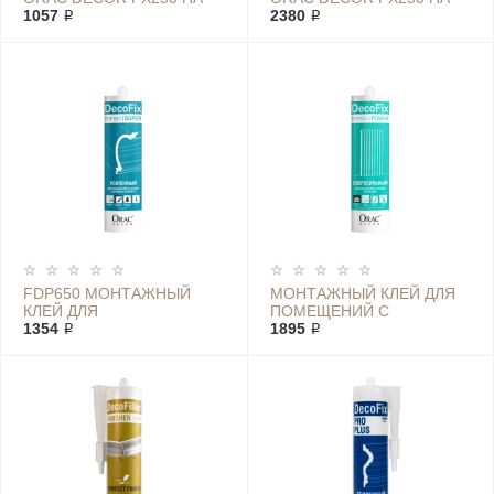
ПОЛИУРЕТАНОВОЙ
1057 ₽
ПОЛИУРЕТАНОВОЙ
2380 ₽
ОСНОВЕ 80 МЛ
ОСНОВЕ 310 МЛ
FDP650 МОНТАЖНЫЙ
МОНТАЖНЫЙ КЛЕЙ ДЛЯ
КЛЕЙ ДЛЯ
ПОМЕЩЕНИЙ С
ДЕКОРА/DECOFIX ORAC
1354 ₽
ПОВЫШЕННОЙ
1895 ₽
ВЛАЖНОСТЬЮ DECOFIX
POWER FDP700 ORAC
DECOR